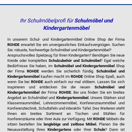
Ihr Schulmöbelprofi für
Schulmöbel und
Kindergartenmöbel
In unserem Schul- und Kindergartenmöbel Online Shop der Firma
ROHDE
erwartet Sie ein unvergessliches Einkaufsvergnügen. Suchen
Sie:
robuste, hochwertige Schulmöbel und Kindergartenmöbel?
Anspruchsvolles Spielzeug für Ihren Kindergarten?
Benötigen Sie neue
Kreide oder komplettes
Schulzubehör und Schulmöbel
?
Egal welche
Bedürfnisse Sie haben, im
Schulmöbel und Kindergartenmöbel
Shop
der Firma
ROHDE
werden Sie sicherlich fündig.
Schulmöbel und
Kindergartenmöbel
kaufen macht im
ROHDE
Online Shop Spaß, auch
wenn Sie bei
ROHDE
auch einfach nur mal stöbern. Lassen Sie sich
inspirieren und entdecken Sie die neuen
Schulmöbel und
Kindergartenmöbel
der Firma
ROHDE
. Bei uns finden Sie ein breites
Angebot an Schulmöbel und
Kindergartenmöbel
. Unsere Stärken sind
Klassenraummöbel, Lehrerzimmermöbel, Konferenzraummöbel und
Konferenztechnik, Schultafeln und interaktiv Tafel. Des Weiteren steht
Ihnen ein breites Sortiment an Tischen und Stühlen für
Konferenzräume oder Ihrer Aula zur Verfügung. Mit
ROHDE
Möbeln die
sitzen bestellen Sie
langlebige und zeitlose Möbel.
Planen Sie die
Neuausstattung Ihres
Kindergartens
oder Ihrer
Schule
? Dann ist