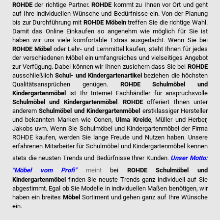
ROHDE
der richtige Partner.
ROHDE
kommt zu Ihnen vor Ort und geht
auf Ihre individuellen Wünsche und Bedürfnisse ein. Von der Planung
bis zur Durchführung mit
ROHDE
Möbeln
treffen Sie die richtige Wahl.
Damit das Online Einkaufen so angenehm wie möglich für Sie ist
haben wir uns viele komfortable Extras ausgedacht. Wenn Sie bei
ROHDE Möbel
oder Lehr- und Lernmittel kaufen, steht Ihnen für jedes
der verschiedenen Möbel ein umfangreiches und vielseitiges Angebot
zur Verfügung. Dabei können wir Ihnen zusichern dass Sie bei
ROHDE
ausschließlich
Schul- und Kindergartenartikel
beziehen die höchsten
Qualitätsansprüchen genügen.
ROHDE Schulmöbel und
Kindergartenmöbel
ist Ihr Internet Fachhändler für anspruchsvolle
Schulmöbel und Kindergartenmöbel
.
ROHDE
offeriert Ihnen unter
anderem
Schulmöbel und Kindergartenmöbel
erstklassiger Hersteller
und bekannten Marken wie Conen,
Ulma Kreide
, Müller und Herber,
Jakobs uvm. Wenn Sie Schulmöbel und Kindergartenmöbel der Firma
ROHDE kaufen, werden Sie lange Freude und Nutzen haben. Unsere
erfahrenen Mitarbeiter für Schulmöbel und Kindergartenmöbel kennen
stets die neusten Trends und Bedürfnisse Ihrer Kunden.
Unser Motto:
"Möbel vom Profi"
meint
bei
ROHDE Schulmöbel und
Kindergartenmöbel
finden Sie neuste Trends ganz individuell auf Sie
abgestimmt. Egal ob Sie Modelle in individuellen Maßen benötigen, wir
haben ein breites
Möbel
Sortiment und gehen ganz auf Ihre Wünsche
ein.